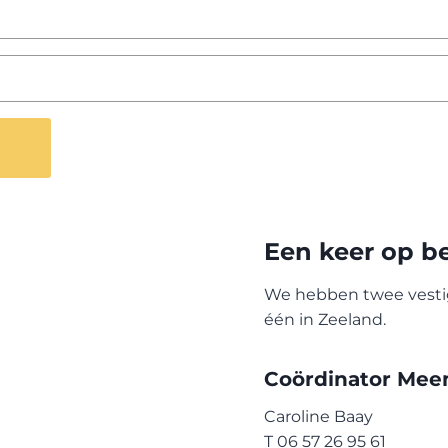
Een keer op 
We hebben twee vestig
één in Zeeland.
Coördinator Mee
Caroline Baay
T 06 57 26 95 61