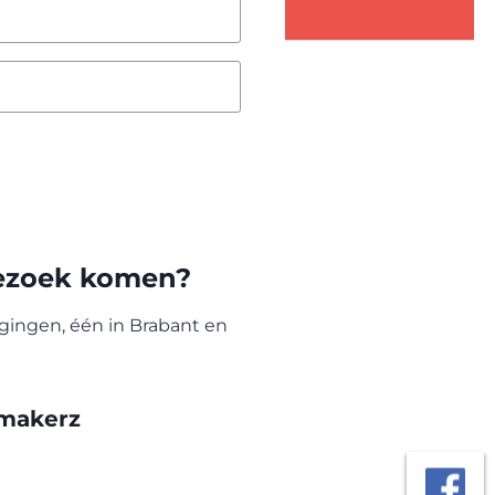
bezoek komen?
ingen, één in Brabant en
makerz