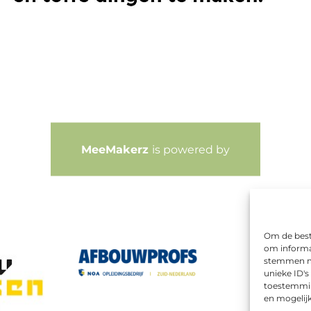
MeeMakerz
is powered by
Om de beste
om informat
stemmen me
unieke ID's
toestemming
en mogelij