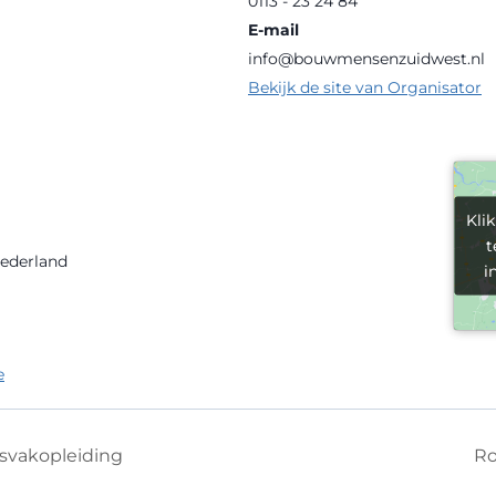
0113 - 23 24 84
E-mail
info@bouwmensenzuidwest.nl
Bekijk de site van Organisator
Kli
Kli
t
t
ederland
i
i
e
svakopleiding
Ro