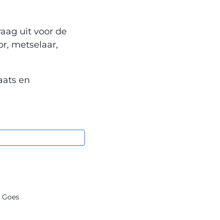
aag uit voor de
r, metselaar,
aats en
 Goes