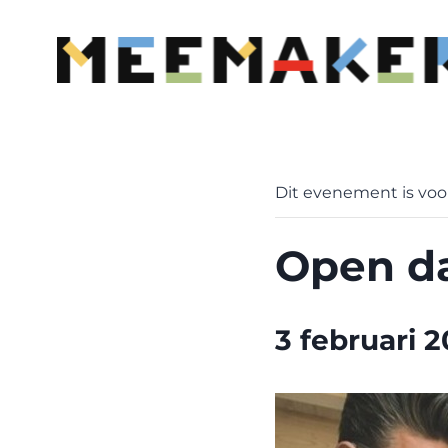
Doorgaan
naar
inhoud
Dit evenement is voor
Open d
3 februari 