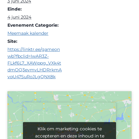
3 juni 2024
Einde:
4 juni 2024
Evenement Categorie:
Meemaak kalender
Site:
https://linktr.ee/gameon
wb?fbclid=IwAR3Z-
FLkf6L7_XAWppg_VXk4t
dmOQ3evmvLHDRrkmA
vqU47SuRoJLgQNX8k
Klik om marketing cookies te
Klik om marketing cookies te
accepteren en deze inhoud in te
accepteren en deze inhoud in te