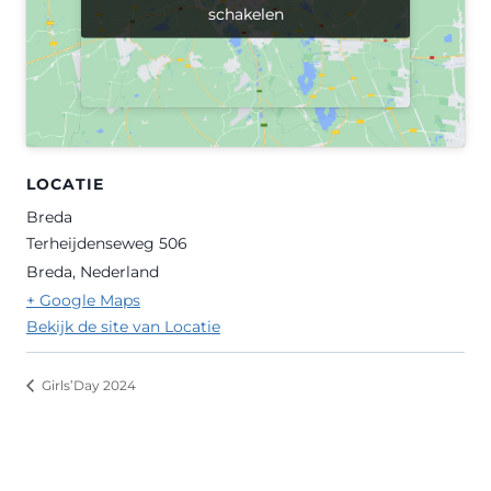
schakelen
schakelen
LOCATIE
Breda
Terheijdenseweg 506
Breda
,
Nederland
+ Google Maps
Bekijk de site van Locatie
Girls’Day 2024