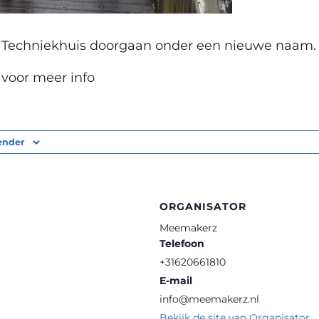
al Techniekhuis doorgaan onder een nieuwe naam.
 voor meer info
ender
ORGANISATOR
Meemakerz
Telefoon
+31620661810
E-mail
info@meemakerz.nl
Bekijk de site van Organisator