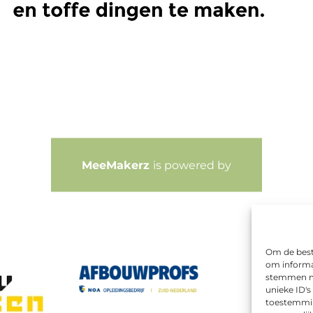
MeeMakerz
is powered by
Om de beste
om informat
stemmen me
unieke ID's
toestemming