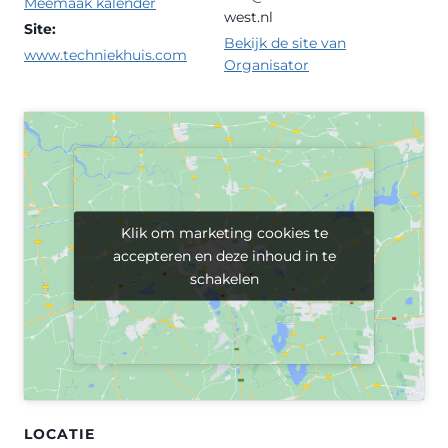
Meemaak kalender
west.nl
Site:
Bekijk de site van
www.techniekhuis.com
Organisator
Klik om marketing cookies te
Klik om marketing cookies te
accepteren en deze inhoud in te
accepteren en deze inhoud in te
schakelen
schakelen
LOCATIE