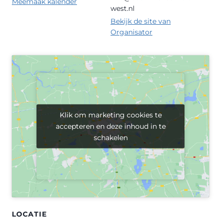
Meemaak kalender
west.nl
Bekijk de site van
Organisator
Klik om marketing cookies te
Klik om marketing cookies te
accepteren en deze inhoud in te
accepteren en deze inhoud in te
schakelen
schakelen
LOCATIE