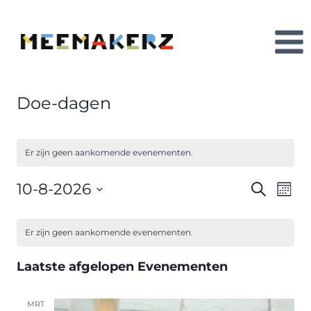
Doorgaan
naar
inhoud
Doe-dagen
Er zijn geen aankomende evenementen.
10-8-2026
Ev
Evene
Zoeken
Maan
Selecteer
we
Zoeke
Kalender
een
Er zijn geen aankomende evenementen.
nav
datum.
en
van
Laatste afgelopen Evenementen
weerg
Evenementen
naviga
MRT