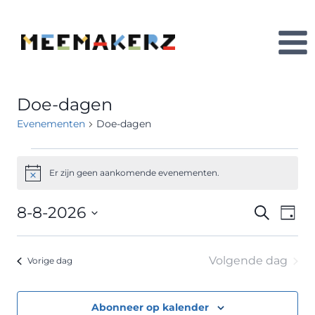
Doorgaan
naar
inhoud
Doe-dagen
Evenementen
Doe-dagen
Evenementen
Er zijn geen aankomende evenementen.
Bericht
in
8-8-2026
Ev
Evene
Zoeken
8
Dag
Selecteer
we
Zoeke
augustus
een
Volgende dag
nav
Vorige dag
datum.
en
2026
weerg
Abonneer op kalender