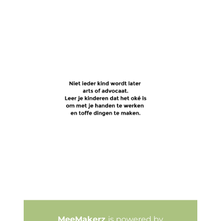
MeeMakerz
is powered by