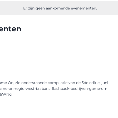
Er zijn geen aankomende evenementen.
enten
ame On, zie onderstaande compilatie van de 5de editie, juni
s/game-on-regio-west-brabant_flashback-bedrijven-game-on-
2-6WNq