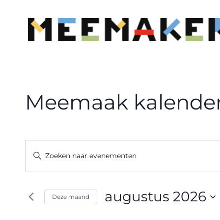
Doorgaan
naar
inhoud
Meemaak kalende
Evenementen
Vul
een
Zoeken
keyword
en
in.
augustus 2026
Deze maand
Zoek
weergeven
Selecteer
voor