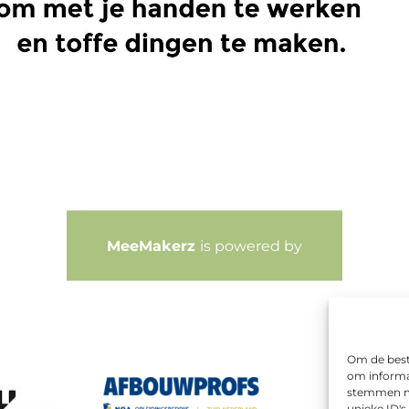
MeeMakerz
is powered by
Om de beste
om informat
stemmen me
unieke ID's