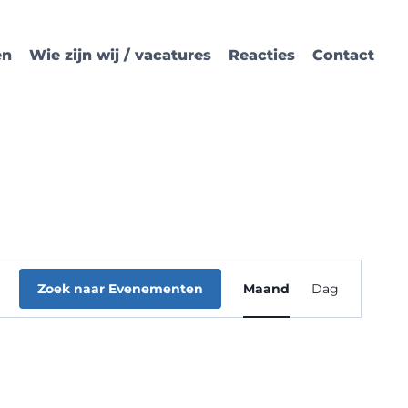
en
Wie zijn wij / vacatures
Reacties
Contact
Evenemen
Zoek naar Evenementen
Maand
Dag
weergave
navigatie