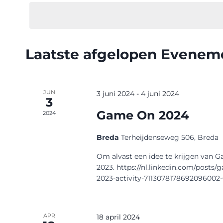
een
Evenementen
navigatie
datum.
met
keyword.
Laatste afgelopen Evenem
Kalender
van
Evenementen
JUN
3 juni 2024
-
4 juni 2024
3
Game On 2024
2024
Breda
Terheijdenseweg 506, Breda
Om alvast een idee te krijgen van G
2023. https://nl.linkedin.com/post
2023-activity-711307817869209600
APR
18 april 2024