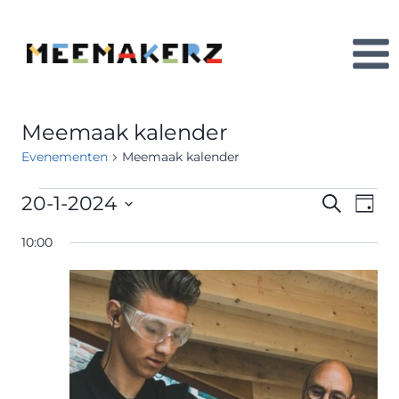
Doorgaan
naar
inhoud
Meemaak kalender
Evenementen
Meemaak kalender
Evenementen
20-1-2024
Ev
Evene
Zoeken
Dag
Selecteer
we
in
Zoeke
10:00
een
nav
datum.
20
en
januari
weerg
2024
naviga