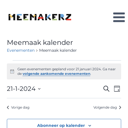
Doorgaan
naar
inhoud
Meemaak kalender
Evenementen
Meemaak kalender
Evenementen
Geen evenementen gepland voor 21 januari 2024. Ga naar
Bericht
de
volgende aankomende evenementen
.
in
21-1-2024
Ev
21
Evene
Zoeken
Dag
Selecteer
we
januari
Zoeke
een
Vorige dag
Volgende dag
nav
datum.
2024
en
weerg
Abonneer op kalender