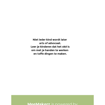
MeeMakerz
is powered by