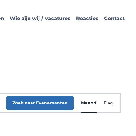
en
Wie zijn wij / vacatures
Reacties
Contact
Evenemen
Zoek naar Evenementen
Maand
Dag
weergave
navigatie