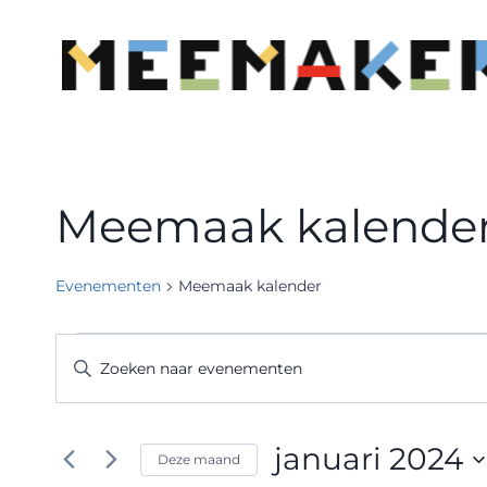
Doorgaan
naar
inhoud
Meemaak kalende
Evenementen
Meemaak kalender
Evenementen
Evenementen
Vul
een
Zoeken
keyword
en
in.
januari 2024
Deze maand
Zoek