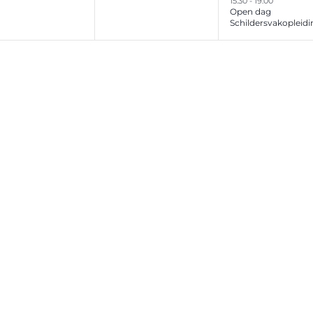
15:30
-
19:00
Open dag
Schildersvakopleidi