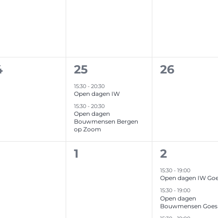
venementen,
evenementen,
eveneme
2
0
4
25
26
venementen,
evenementen,
eveneme
15:30
-
20:30
Open dagen IW
15:30
-
20:30
Open dagen
Bouwmensen Bergen
op Zoom
0
3
1
2
venementen,
evenementen,
eveneme
15:30
-
19:00
Open dagen IW Go
15:30
-
19:00
Open dagen
Bouwmensen Goes