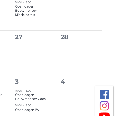
nten,
evenement,
evenementen,
10:00
-
15:00
Open dagen
Bouwmensen
Middelharnis
0
0
27
28
nten,
evenementen,
evenementen,
2
0
3
4
nten,
evenementen,
evenementen,
10:00
-
13:00
es
Open dagen
Bouwmensen Goes
10:00
-
13:00
Open dagen IW